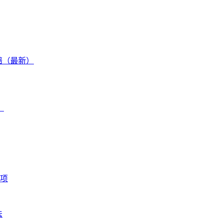
赔（最新）
）
项
法