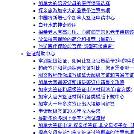
加拿大的陪读父母的医疗保障选择
探亲旅游加拿大药品携带注意事项
中国将新增七个加拿大签证申请中心
白开水的神奇妙用
探亲老人有高血压、心脏病等常见老年疾病该
父母探亲保险的简介和推荐（最新）
旅游医疗保险能否保“新型冠状病毒”
签证帮助中心
拿到超级签证，如何让签证官员给予2年的停
超级签证和普通探亲签证对比，您更需要哪一
图文教程教你填写加拿大超级签证和普通签证
加拿大普通签证和超级签证申请最全攻略
加拿大签证和超级签证申请材料清单(官方版)
加拿大官方签证材料和各类模版下载中心
加拿大十年多次签证出入境疑问解答
申请超级签证2016年收入要求
最新多伦多网上美签与面试流程
加拿大签证申请-探亲类签证-非父母探子女（
提高父母来访加拿大签证过签概率的注意事项