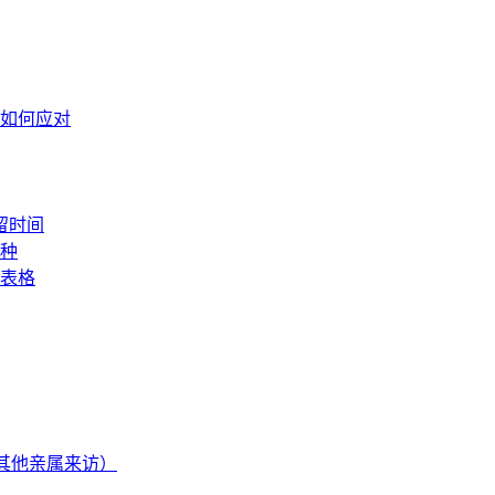
如何应对
留时间
种
表格
其他亲属来访）