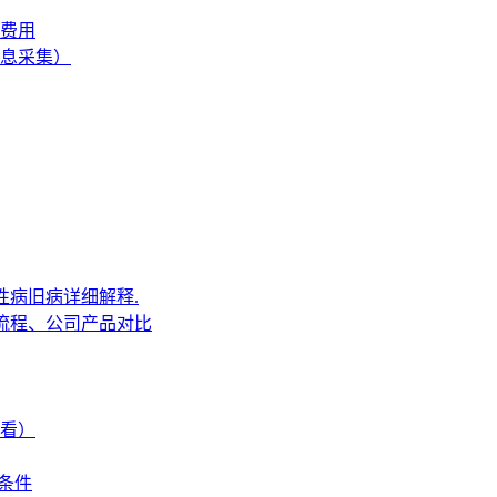
费用
信息采集）
性病旧病详细解释.
流程、公司产品对比
看）
本条件