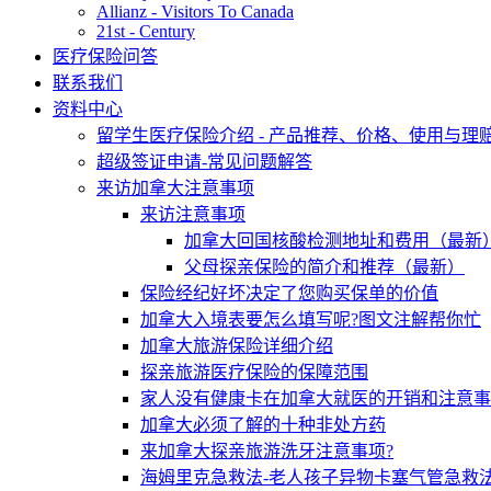
Allianz - Visitors To Canada
21st - Century
医疗保险问答
联系我们
资料中心
留学生医疗保险介绍 - 产品推荐、价格、使用与理
超级签证申请-常见问题解答
来访加拿大注意事项
来访注意事项
加拿大回国核酸检测地址和费用（最新
父母探亲保险的简介和推荐（最新）
保险经纪好坏决定了您购买保单的价值
加拿大入境表要怎么填写呢?图文注解帮你忙
加拿大旅游保险详细介绍
探亲旅游医疗保险的保障范围
家人没有健康卡在加拿大就医的开销和注意事
加拿大必须了解的十种非处方药
来加拿大探亲旅游洗牙注意事项?
海姆里克急救法-老人孩子异物卡塞气管急救