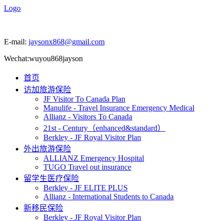
Logo
E-mail:
jaysonx868@gmail.com
Wechat:wuyou868jayson
首页
访加旅游保险
JF Visitor To Canada Plan
Manulife - Travel Insurance Emergency Medical
Allianz - Visitors To Canada
21st - Century（enhanced&standard）
Berkley - JF Royal Visitor Plan
外出旅游保险
ALLIANZ Emergency Hospital
TUGO Travel out insurance
留学生医疗保险
Berkley - JF ELITE PLUS
Allianz - International Students to Canada
新移民保险
Berkley - JF Royal Visitor Plan