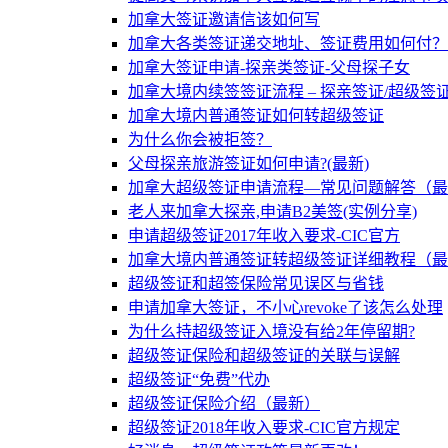
加拿大签证邀请信该如何写
加拿大各类签证递交地址、签证费用如何付？
加拿大签证申请-探亲类签证-父母探子女
加拿大境内续签签证流程 – 探亲签证/超级签
加拿大境内普通签证如何转超级签证
为什么你会被拒签？
父母探亲旅游签证如何申请?(最新)
加拿大超级签证申请流程—常见问题解答（最
老人来加拿大探亲,申请B2美签(实例分享)
申请超级签证2017年收入要求-CIC官方
加拿大境内普通签证转超级签证详细教程（最
超级签证和超签保险常见误区与省钱
申请加拿大签证，不小心revoke了该怎么处理
为什么持超级签证入境没有给2年停留期?
超级签证保险和超级签证的关联与误解
超级签证“免费”代办
超级签证保险介绍（最新）
超级签证2018年收入要求-CIC官方规定