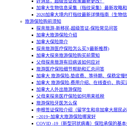
好消息，超级签证政策最新更改！
加拿大生物信息采集（指纹采集）最新攻略和
2020加拿大境内打指纹最新详情指南（生物
旅游保险购前须知
探亲旅游-新移民-超级签证-保险常见问答
加拿大旅游保险介绍
加拿大保险简介
探亲旅游医疗保险怎么买?(最新推荐)
加拿大探亲旅游保险购买前需知
父母探亲旅游有旧病该如何应对
旅游医疗保险细节帮助和汇总问答
加拿大 旅游保险-垫底费、等待期、保稳定慢
加拿大 旅游保险-费用介绍、在线查价、购买
加拿大人外出旅游保险
父母来探亲医疗保险如何用来抵税
旅游保险牙医怎么保
申根签证保险介绍（留学生和非加拿大居民必
~2019~加拿大旅游保险哪家好
COVID -19（新型冠状病毒）保险承保的基